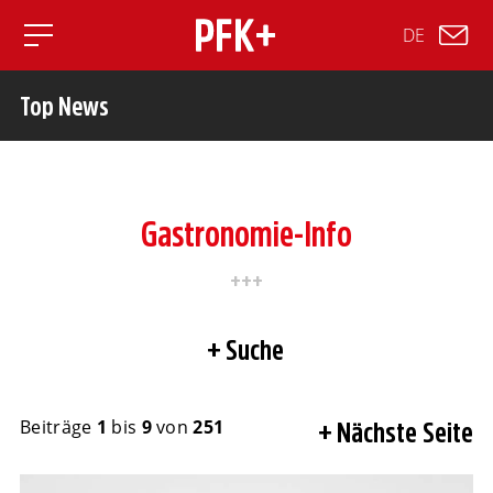
DE
Toggle mobile navigation
Top News
Gastronomie-Info
Suche
Beiträge
1
bis
9
von
251
Nächste Seite