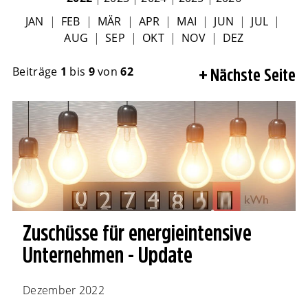
JAN
|
FEB
|
MÄR
|
APR
|
MAI
|
JUN
|
JUL
|
AUG
|
SEP
|
OKT
|
NOV
|
DEZ
Beiträge
1
bis
9
von
62
Nächste Seite
Zuschüsse für energieintensive
Unternehmen - Update
Dezember 2022