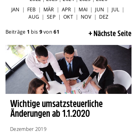
JAN
|
FEB
|
MÄR
|
APR
|
MAI
|
JUN
|
JUL
|
AUG
|
SEP
|
OKT
|
NOV
|
DEZ
Beiträge
1
bis
9
von
61
Nächste Seite
Wichtige umsatzsteuerliche
Änderungen ab 1.1.2020
Dezember 2019