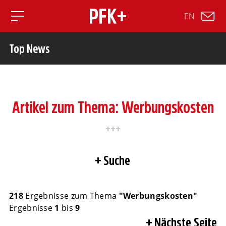
EN
Toggle mobile navigation
Top News
Artikel zum Thema: Werbungskosten
Suche
218
Ergebnisse zum Thema
"Werbungskosten"
Ergebnisse
1
bis
9
Nächste Seite