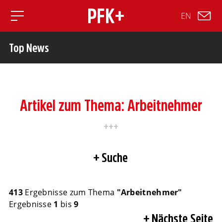
EN
Toggle mobile navigation
Top News
Artikel zum Thema: Arbeitnehmer
Suche
413
Ergebnisse zum Thema
"Arbeitnehmer"
Ergebnisse
1
bis
9
Nächste Seite