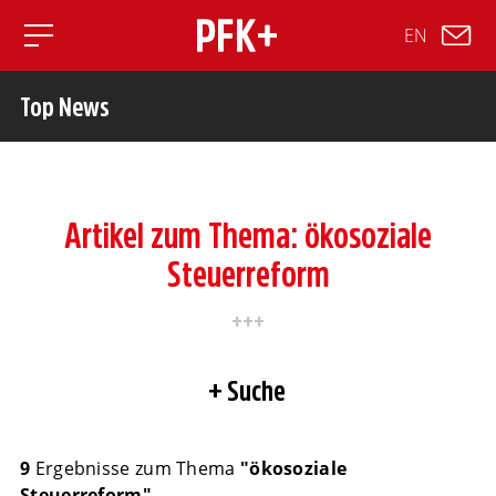
EN
Toggle mobile navigation
Top News
Artikel zum Thema: ökosoziale
Steuerreform
Suche
9
Ergebnisse zum Thema
"ökosoziale
Steuerreform"