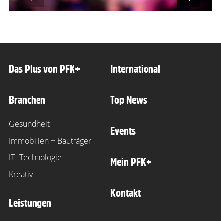
s slide
Next s
Das Plus von PFK+
International
Branchen
Top News
Gesundheit
Events
Immobilien + Bauträger
IT+Technologie
Mein PFK+
Kreativ+
Kontakt
Leistungen