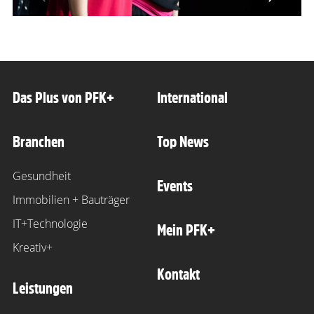
s slide
Next s
Das Plus von PFK+
International
Branchen
Top News
Gesundheit
Events
Immobilien + Bauträger
IT+Technologie
Mein PFK+
Kreativ+
Kontakt
Leistungen