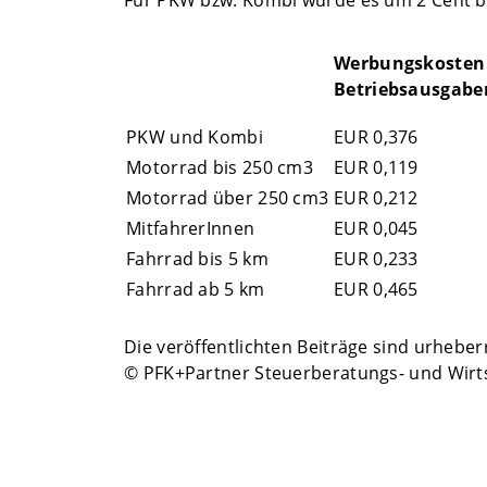
Für PKW bzw. Kombi wurde es um 2 Cent bz
Werbungskosten
Betriebsausgabe
PKW und Kombi
EUR 0,376
Motorrad bis 250 cm3
EUR 0,119
Motorrad über 250 cm3
EUR 0,212
MitfahrerInnen
EUR 0,045
Fahrrad bis 5 km
EUR 0,233
Fahrrad ab 5 km
EUR 0,465
Die veröffentlichten Beiträge sind urhebe
© PFK+Partner Steuerberatungs- und Wirt