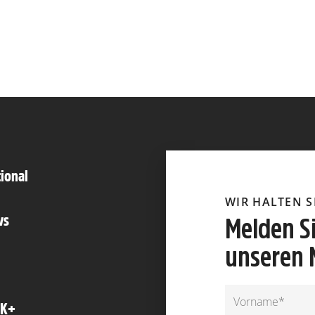
tional
WIR HALTEN 
ws
Melden Si
unseren 
FK+