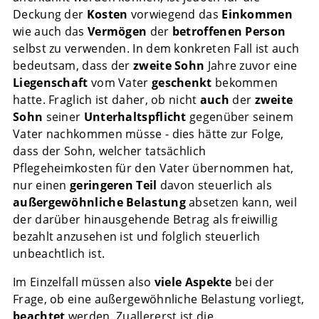
Deckung der
Kosten
vorwiegend das
Einkommen
wie auch das
Vermögen
der
betroffenen Person
selbst zu verwenden. In dem konkreten Fall ist auch
bedeutsam, dass der
zweite Sohn
Jahre zuvor eine
Liegenschaft
vom Vater
geschenkt
bekommen
hatte. Fraglich ist daher, ob nicht
auch
der
zweite
Sohn
seiner
Unterhaltspflicht
gegenüber seinem
Vater nachkommen müsse - dies hätte zur Folge,
dass der Sohn, welcher tatsächlich
Pflegeheimkosten für den Vater übernommen hat,
nur einen
geringeren Teil
davon steuerlich als
außergewöhnliche Belastung
absetzen kann, weil
der darüber hinausgehende Betrag als freiwillig
bezahlt anzusehen ist und folglich steuerlich
unbeachtlich ist.
Im Einzelfall müssen also
viele Aspekte
bei der
Frage, ob eine außergewöhnliche Belastung vorliegt,
beachtet
werden. Zuallererst ist die