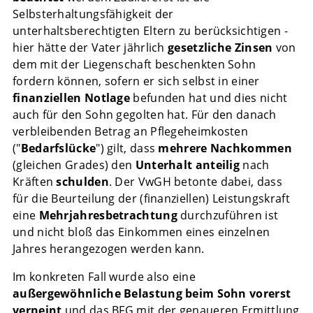
Selbsterhaltungsfähigkeit der
unterhaltsberechtigten Eltern zu berücksichtigen -
hier hätte der Vater jährlich
gesetzliche Zinsen
von
dem mit der Liegenschaft beschenkten Sohn
fordern können, sofern er sich selbst in einer
finanziellen Notlage
befunden hat und dies nicht
auch für den Sohn gegolten hat. Für den danach
verbleibenden Betrag an Pflegeheimkosten
("
Bedarfslücke
") gilt, dass
mehrere Nachkommen
(gleichen Grades) den
Unterhalt
anteilig
nach
Kräften
schulden
. Der VwGH betonte dabei, dass
für die Beurteilung der (finanziellen) Leistungskraft
eine
Mehrjahresbetrachtung
durchzuführen ist
und nicht bloß das Einkommen eines einzelnen
Jahres herangezogen werden kann.
Im konkreten Fall wurde also eine
außergewöhnliche Belastung beim Sohn vorerst
verneint
und das BFG mit der genaueren Ermittlung