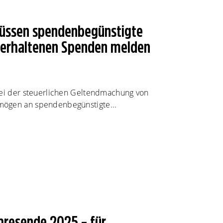
müssen spendenbegünstigte
e erhaltenen Spenden melden
bei der steuerlichen Geltendmachung von
mögen an spendenbegünstigte...
resende 2025 – für