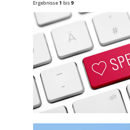
Ergebnisse
1
bis
9