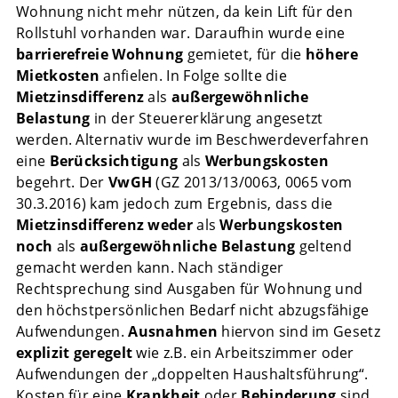
Wohnung nicht mehr nützen, da kein Lift für den
Rollstuhl vorhanden war. Daraufhin wurde eine
barrierefreie Wohnung
gemietet, für die
höhere
Mietkosten
anfielen. In Folge sollte die
Mietzinsdifferenz
als
außergewöhnliche
Belastung
in der Steuererklärung angesetzt
werden. Alternativ wurde im Beschwerdeverfahren
eine
Berücksichtigung
als
Werbungskosten
begehrt. Der
VwGH
(GZ 2013/13/0063, 0065 vom
30.3.2016) kam jedoch zum Ergebnis, dass die
Mietzinsdifferenz
weder
als
Werbungskosten
noch
als
außergewöhnliche Belastung
geltend
gemacht werden kann. Nach ständiger
Rechtsprechung sind Ausgaben für Wohnung und
den höchstpersönlichen Bedarf nicht abzugsfähige
Aufwendungen.
Ausnahmen
hiervon sind im Gesetz
explizit geregelt
wie z.B. ein Arbeitszimmer oder
Aufwendungen der „doppelten Haushaltsführung“.
Kosten für eine
Krankheit
oder
Behinderung
sind