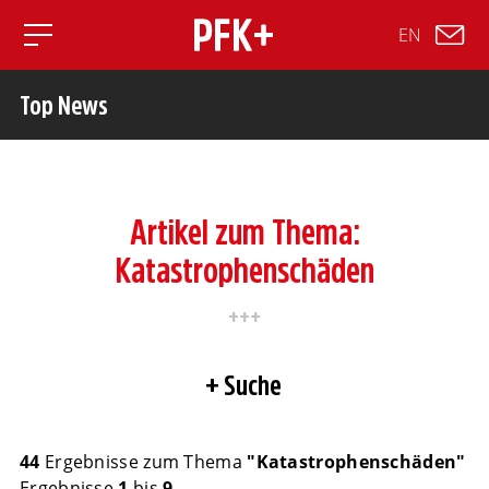
EN
Toggle mobile navigation
Top News
Artikel zum Thema:
Katastrophenschäden
Suche
44
Ergebnisse zum Thema
"Katastrophenschäden"
Ergebnisse
1
bis
9