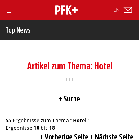
EN
Toggle mobile navigation
Top News
Artikel zum Thema: Hotel
Suche
55
Ergebnisse zum Thema
"Hotel"
Ergebnisse
10
bis
18
Vorherige Seite
Nächste Seite