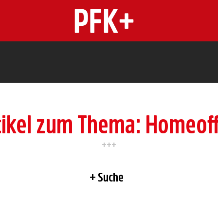
n
tikel zum Thema: Homeoff
Suche