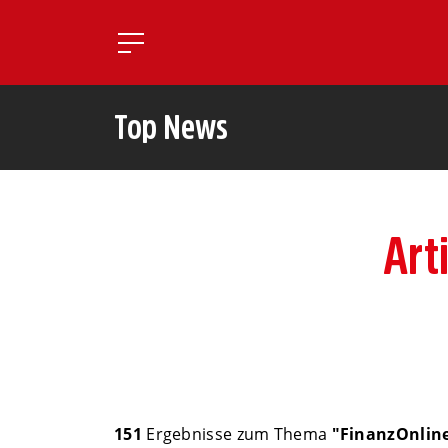
Toggle mobile navigatio
Top News
Art
151
Ergebnisse zum Thema
"FinanzOnlin