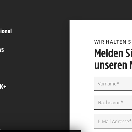
tional
WIR HALTEN 
ws
Melden Si
unseren 
FK+