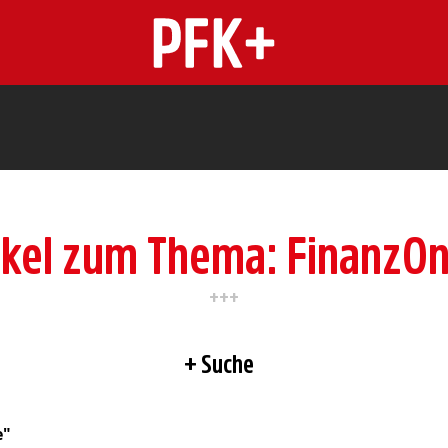
n
ikel zum Thema: FinanzOn
Suche
e"