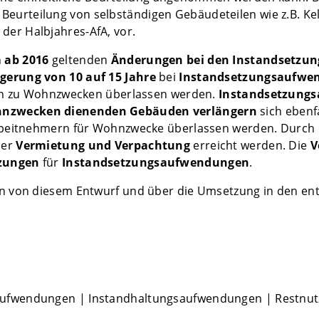
 Beurteilung von selbständigen Gebäudeteilen wie z.B. Kel
i der Halbjahres-AfA, vor.
n
ab 2016
geltenden
Änderungen bei den
Instandsetzun
gerung von 10 auf 15 Jahre
bei
Instandsetzungsaufwe
ich zu Wohnzwecken überlassen werden.
Instandsetzung
nzwecken dienenden Gebäuden verlängern
sich ebenfa
rbeitnehmern für Wohnzwecke überlassen werden. Durch 
der
Vermietung und Verpachtung
erreicht werden. Die
V
tzungen
für
Instandsetzungsaufwendungen
.
 von diesem Entwurf und über die Umsetzung in den ent
aufwendungen
|
Instandhaltungsaufwendungen
|
Restnu