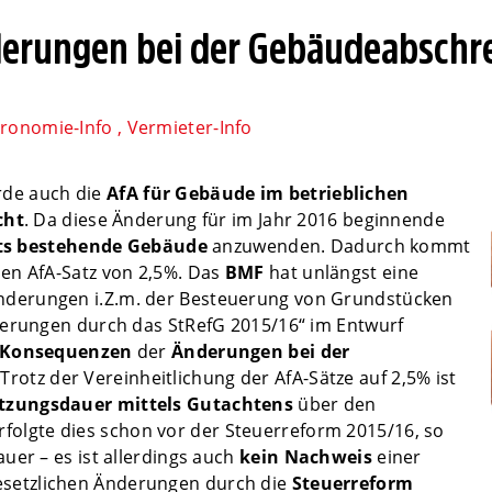
derungen bei der Gebäudeabschr
ronomie-Info
,
Vermieter-Info
de auch die
AfA für Gebäude im betrieblichen
cht
. Da diese Änderung für im Jahr 2016 beginnende
ts bestehende Gebäude
anzuwenden. Dadurch kommt
en AfA-Satz von 2,5%. Das
BMF
hat unlängst eine
Änderungen i.Z.m. der Besteuerung von Grundstücken
derungen durch das StRefG 2015/16“ im Entwurf
Konsequenzen
der
Änderung
en bei der
Trotz der Vereinheitlichung der AfA-Sätze auf 2,5% ist
tzungsdauer mittels Gutachtens
über den
Erfolgte dies schon vor der Steuerreform 2015/16, so
uer – es ist allerdings auch
kein Nachweis
einer
esetzlichen Änderungen durch die
Steuerreform