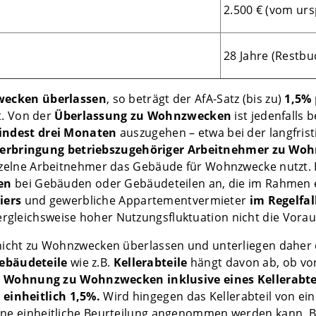
2.500 € (vom ur
28 Jahre (Restbu
zwecken
überlassen
, so beträgt der AfA-Satz (bis zu)
1,5%
t. Von der
Überlassung zu Wohnzwecken
ist jedenfalls 
ndest drei Monaten
auszugehen – etwa bei der langfri
erbringung betriebszugehöriger Arbeitnehmer zu Wo
 einzelne Arbeitnehmer das Gebäude für Wohnzwecke nutzt
en
bei Gebäuden oder Gebäudeteilen an, die im Rahmen 
iers
und gewerbliche Appartementvermieter
im Regelfal
rgleichsweise hoher Nutzungsfluktuation nicht die Voraus
icht zu Wohnzwecken überlassen und unterliegen daher
Gebäudeteile
wie z.B.
Kellerabteile
hängt davon ab, ob vo
e
Wohnung zu Wohnzwecken
inklusive eines Kellerabte
 einheitlich 1,5%.
Wird hingegen das Kellerabteil von ein
keine einheitliche Beurteilung angenommen werden kann. B