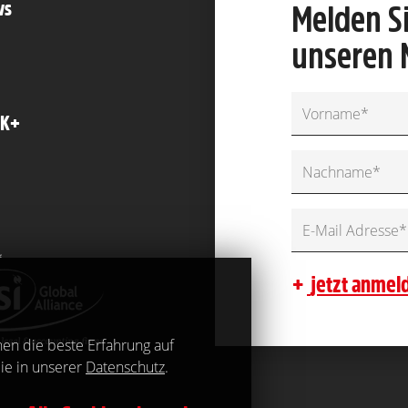
ws
Melden Si
unseren 
FK+
jetzt anmel
nen die beste Erfahrung auf
ie in unserer
Datenschutz
.