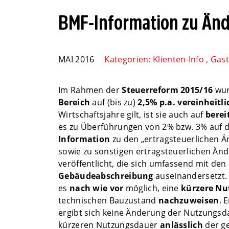
BMF-Information zu Än
MAI 2016
Kategorien:
Klienten-Info
,
Gast
Im Rahmen der
Steuerreform 2015/16
wur
Bereich
auf (bis zu)
2,5% p.a. vereinheitli
Wirtschaftsjahre gilt, ist sie auch auf
berei
es zu Überführungen von 2% bzw. 3% auf d
Information
zu den „ertragsteuerlichen 
sowie zu sonstigen ertragsteuerlichen Än
veröffentlicht, die sich umfassend mit den
Gebäudeabschreibung
auseinandersetzt. 
es
nach
wie vor
möglich, eine
kürzere Nu
technischen Bauzustand
nachzuweisen
. 
ergibt sich keine Änderung der Nutzungsda
kürzeren Nutzungsdauer
anlässlich
der g