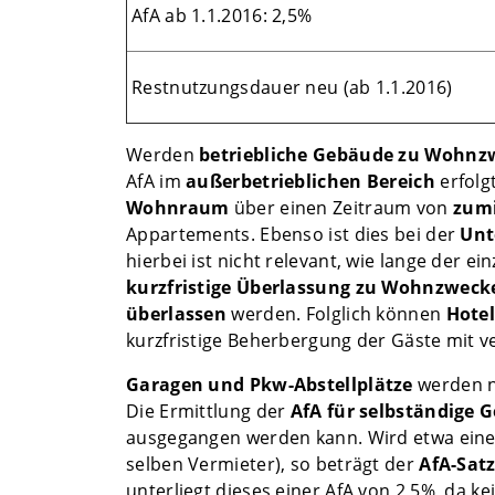
AfA ab 1.1.2016: 2,5%
Restnutzungsdauer neu (ab 1.1.2016)
Werden
betriebliche Gebäude zu Wohn
AfA im
außerbetrieblichen Bereich
erfolg
Wohnraum
über einen Zeitraum von
zumi
Appartements. Ebenso ist dies bei der
Unt
hierbei ist nicht relevant, wie lange der
kurzfristige Überlassung zu Wohnzweck
überlassen
werden. Folglich können
Hotel
kurzfristige Beherbergung der Gäste mit ve
Garagen und Pkw-Abstellplätze
werden n
Die Ermittlung der
AfA für selbständige 
ausgegangen werden kann. Wird etwa ein
selben Vermieter), so beträgt der
AfA-Satz
unterliegt dieses einer AfA von 2,5%, da 