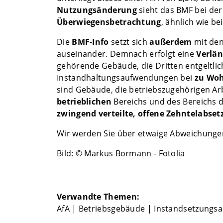
Nutzungsänderung
sieht das BMF bei der
Überwiegensbetrachtung
, ähnlich wie be
Die
BMF-Info
setzt sich
außerdem
mit de
auseinander. Demnach erfolgt eine
Verlän
gehörende Gebäude, die Dritten entgeltl
Instandhaltungsaufwendungen bei
zu Woh
sind Gebäude, die betriebszugehörigen A
betrieblichen
Bereichs und des Bereichs 
zwingend verteilte,
offene Zehntelabse
Wir werden Sie über etwaige Abweichungen
Bild: © Markus Bormann - Fotolia
Verwandte Themen:
AfA
|
Betriebsgebäude
|
Instandsetzungs