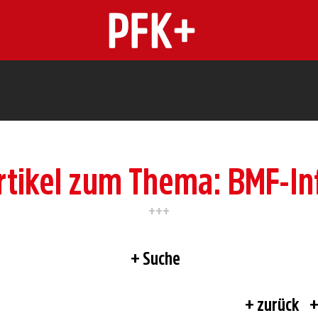
n
rtikel zum Thema: BMF-In
Suche
zurück