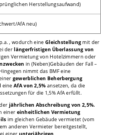
sprünglichen Herstellungsaufwand)
chwert/AfA neu)
p.a. , wodurch eine
Gleichstellung
mit der
bei der
längerfristigen Überlassung von
stigen Vermietung von Hotelzimmern oder
hnzwecken
in (Neben)Gebäuden der Fall –
. Hingegen nimmt das BMF eine
einer
gewerblichen Beherbergung
l
eine
AfA von 2,5%
ansetzen, da die
setzungen für die 1,5% AfA erfüllt.
 der
jährlichen Abschreibung von 2,5%.
n einer
einheitlichen Vermietung
ils
im gleichen Gebäude vermietet (vom
em anderen Vermieter bereitgestellt,
ei einer
unterjährigen