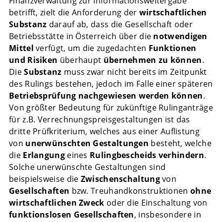
Finanzverwaltung zur Informationsweitergabe
betrifft, zielt die Anforderung der
wirtschaftlichen
Substanz
darauf ab, dass die Gesellschaft oder
Betriebsstätte in Österreich über die
notwendigen
Mittel
verfügt, um die zugedachten
Funktionen
und Risiken
überhaupt
übernehmen zu können
.
Die
Substanz
muss zwar nicht bereits im Zeitpunkt
des Rulings bestehen, jedoch im Falle einer späteren
Betriebsprüfung
nachgewiesen werden können
.
Von größter Bedeutung für zukünftige Rulinganträge
für z.B. Verrechnungspreisgestaltungen ist das
dritte Prüfkriterium, welches aus einer Auflistung
von
unerwünschten Gestaltungen
besteht, welche
die
Erlangung
eines
Rulingbescheids
verhindern
.
Solche unerwünschte Gestaltungen sind
beispielsweise die
Zwischenschaltung
von
Gesellschaften
bzw. Treuhandkonstruktionen
ohne
wirtschaftlichen Zweck
oder die Einschaltung von
funktionslosen Gesellschaften
, insbesondere in