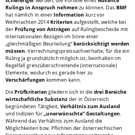
schwieriger
werden, die Vorteile eines
Advance
Rulings in Anspruch nehmen
zu können. Das
BMF
hat nämlich in einer
Information
kurz vor
Weihnachten 2014
Kriterien
aufgestellt, welche bei
der
Prüfung von Anträgen
auf Rulingbescheide mit
internationalen Bezügen im Sinne einer
„gleichmäßigen Beurteilung“
berücksichtigt werden
müssen
. Verrechnungspreissachverhalte, für die ein
Ruling ja grundsätzlich möglich ist, beinhalten im
Regelfall grenzüberschreitende (internationale)
Elemente, wodurch es gerade hier zu
Verschärfungen
kommen kann.
Die
Prüfkriterien
gliedern sich in die
drei Bereiche
wirtschaftliche Substanz
der in Österreich
begründeten Tätigkeit,
Verhältnis zum Ausland
und Indizien für
„unerwünschte“ Gestaltungen
.
Während das Verhältnis zum Ausland die
Möglichkeiten bzw. Pflichten der österreichischen