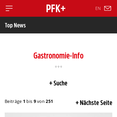
EN
Toggle mobile navigation
Top News
Gastronomie-Info
Suche
Beiträge
1
bis
9
von
251
Nächste Seite