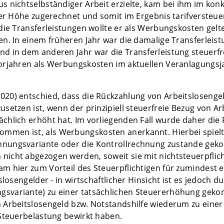
 nichtselbständiger Arbeit erzielte, kam bei ihm im konk
er Höhe zugerechnet und somit im Ergebnis tarifversteuer
 die Transferleistungen wollte er als Werbungskosten ge
en. In einem früheren Jahr war die damalige Transferlei
 in dem anderen Jahr war die Transferleistung steuerfrei
orjahren als Werbungskosten im aktuellen Veranlagungsj
20) entschied, dass die Rückzahlung von Arbeitslosengel
setzen ist, wenn der prinzipiell steuerfreie Bezug von Ar
hlich erhöht hat. Im vorliegenden Fall wurde daher die R
en ist, als Werbungskosten anerkannt. Hierbei spielt e
ungsvariante oder die Kontrollrechnung zustande gekom
icht abgezogen werden, soweit sie mit nichtsteuerpfli
 hier zum Vorteil des Steuerpflichtigen für zumindest ei
losengelder - in wirtschaftlicher Hinsicht ist es jedoch 
svariante) zu einer tatsächlichen Steuererhöhung geko
 Arbeitslosengeld bzw. Notstandshilfe wiederum zu einer
Steuerbelastung bewirkt haben.