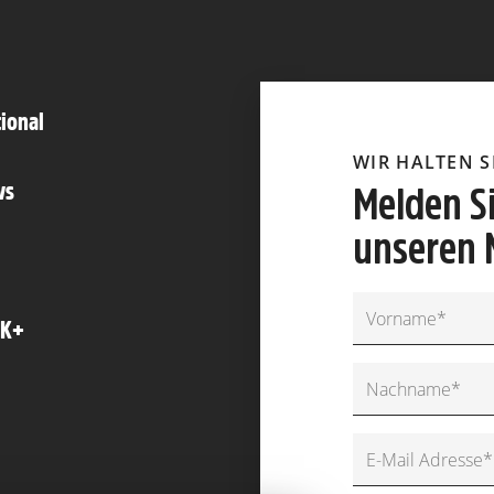
tional
WIR HALTEN 
ws
Melden Si
unseren 
FK+