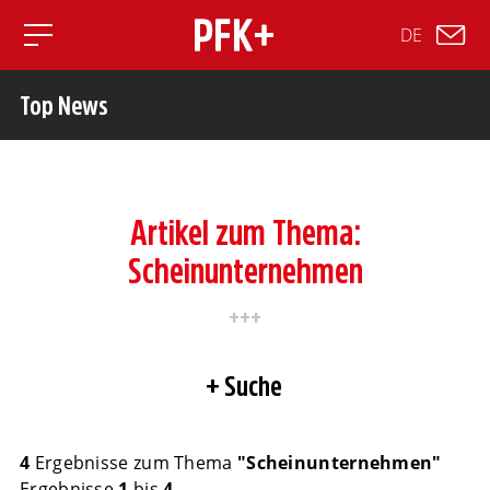
DE
Toggle mobile navigation
Top News
Artikel zum Thema:
Scheinunternehmen
Suche
4
Ergebnisse zum Thema
"Scheinunternehmen"
Ergebnisse
1
bis
4