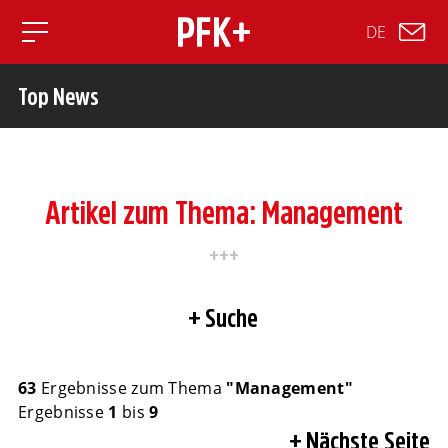
DE
Toggle mobile navigation
Top News
Artikel zum Thema: Management
Suche
63
Ergebnisse zum Thema
"Management"
Ergebnisse
1
bis
9
Nächste Seite