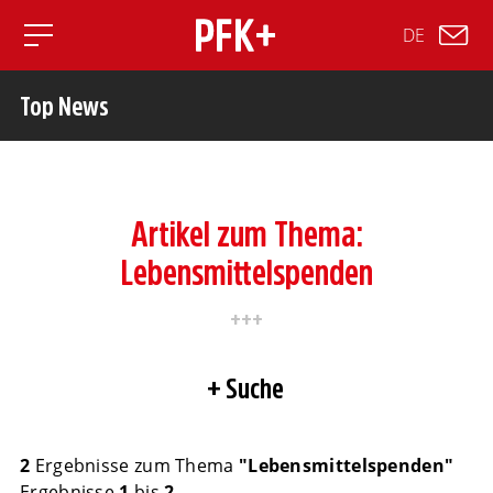
DE
Toggle mobile navigation
Top News
Artikel zum Thema:
Lebensmittelspenden
Suche
2
Ergebnisse zum Thema
"Lebensmittelspenden"
Ergebnisse
1
bis
2