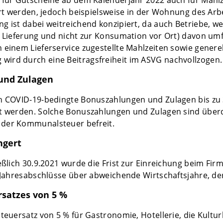
 für Gutscheine ab dem Kalenderjahr 2022 auch für Mahlze
fert werden, jedoch beispielsweise in der Wohnung des A
g ist dabei weitreichend konzipiert, da auch Betriebe, w
ur Lieferung und nicht zur Konsumation vor Ort) davon u
 einem Lieferservice zugestellte Mahlzeiten sowie generel
ird durch eine Beitragsfreiheit im ASVG nachvollzogen.
und Zulagen
h COVID-19-bedingte Bonuszahlungen und Zulagen bis zu 3.
lt werden. Solche Bonuszahlungen und Zulagen sind über
 der Kommunalsteuer befreit.
ngert
eßlich 30.9.2021 wurde die Frist zur Einreichung beim Fi
r Jahresabschlüsse über abweichende Wirtschaftsjahre, der
satzes von 5 %
steuersatz von 5 % für Gastronomie, Hotellerie, die Kultu