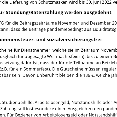
 die Lieferung von Schutzmasken wird bis 30. Juni 2022 ve
 zur Stundung/Ratenzahlung werden ausgedehnt
VG für die Beitragszeiträume November und Dezember 20
nn, dass die Beiträge pandemiebedingt aus Liquiditätsg
kommensteuer- und sozialversicherungsfrei
cheine für Dienstnehmer, welche sie im Zeitraum Novem
Ausgleich für abgesagte Weihnachtsfeiern), bis zu einem
raussetzung dafür ist, dass der für die Teilnahme an Betr
z.B. für ein Sommerfest). Die Gutscheine müssen regulär
lösbar sein. Davon unberührt bleiben die 186 €, welche jä
, Studienbeihilfe, Arbeitslosengeld, Notstandshilfe oder 
e Zahlung soll insbesondere einen Ausgleich zu den pand
en. Für Bezieher von Arbeitslosengeld oder Notstandshilfe