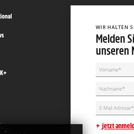
tional
WIR HALTEN 
ws
Melden Si
unseren 
FK+
jetzt anmel