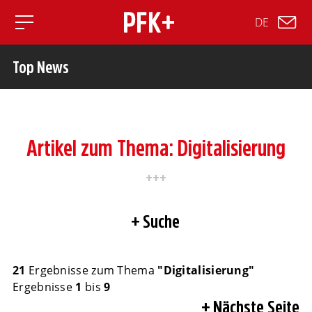
DE
Toggle mobile navigation
Top News
Artikel zum Thema: Digitalisierung
Suche
21
Ergebnisse zum Thema
"Digitalisierung"
Ergebnisse
1
bis
9
Nächste Seite