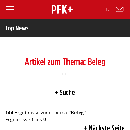
DE
Toggle mobile navigation
Top News
Artikel zum Thema: Beleg
Suche
144
Ergebnisse zum Thema
"Beleg"
Ergebnisse
1
bis
9
Nächste Seite